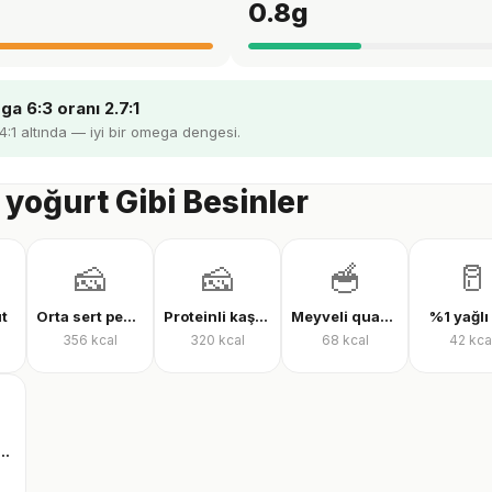
0.8
g
a 6:3 oranı 2.7:1
 4:1 altında — iyi bir omega dengesi.
yoğurt Gibi Besinler
🧀
🧀
🥣
🥛
üt
Orta sert peynir
Proteinli kaşar peyniri
Meyveli quark yoğurt
%1 yağlı
356
kcal
320
kcal
68
kcal
42
kca
nli içilebilir quark