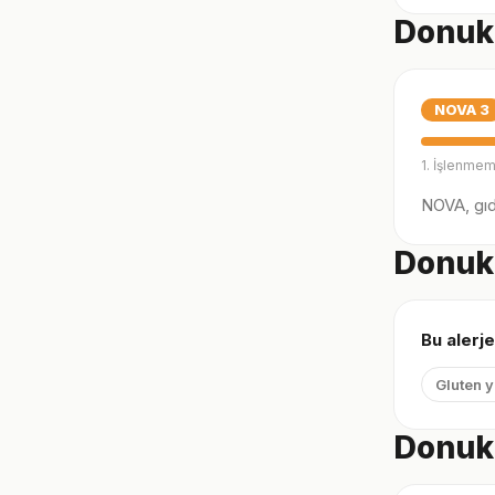
Donuk 
NOVA
3
1. İşlenmem
NOVA, gıda
Donuk 
Bu alerje
Gluten 
Donuk 