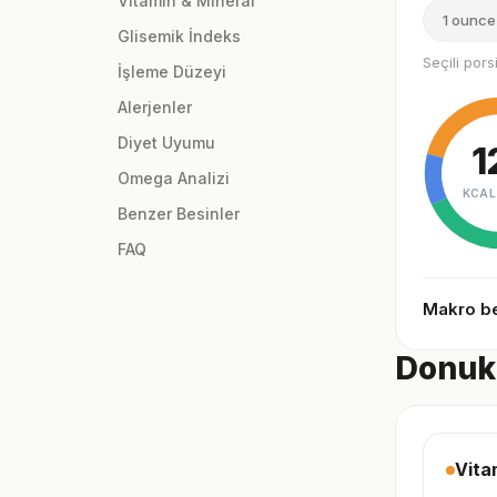
Vitamin & Mineral
1 ounce
Glisemik İndeks
Seçili por
İşleme Düzeyi
Alerjenler
Diyet Uyumu
1
Omega Analizi
KCAL
Benzer Besinler
FAQ
Makro be
Donuk 
Vita