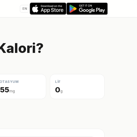
EN
Kalori?
OTASYUM
LİF
155
0
mg
g