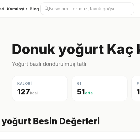
🔍
eri
Karşılaştır
Blog
Donuk yoğurt Kaç 
Yoğurt bazlı dondurulmuş tatlı
KALORİ
GI
P
127
51
kcal
orta
yoğurt Besin Değerleri