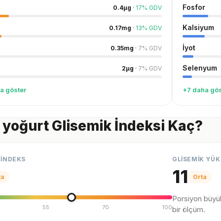
Fosfor
0.4
µg
·
17
%
GDV
Kalsiyum
0.17
mg
·
13
%
GDV
İyot
0.35
mg
·
7
%
GDV
Selenyum
2
µg
·
7
%
GDV
a göster
+7 daha gös
yoğurt Glisemik İndeksi Kaç?
 İNDEKS
GLİSEMİK YÜK
11
ta
Orta
Porsiyon büyü
55
70
100
bir ölçüm.