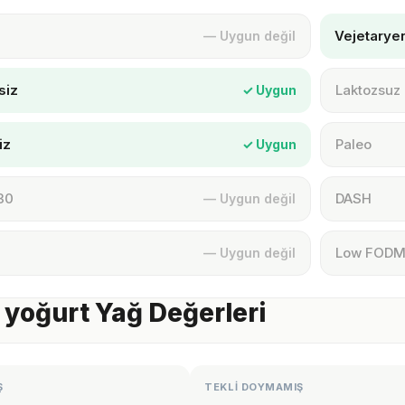
Vejetarye
— Uygun değil
siz
Laktozsuz
✓ Uygun
iz
Paleo
✓ Uygun
30
DASH
— Uygun değil
Low FOD
— Uygun değil
yoğurt Yağ Değerleri
Ş
TEKLİ DOYMAMIŞ